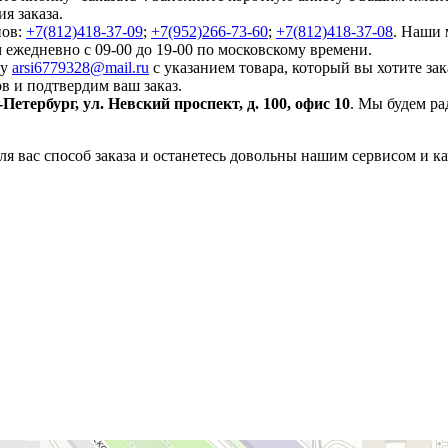
я заказа.
нов:
+7(812)418-37-09
;
+7(952)266-73-60
;
+7(812)418-37-08
. Наши 
 ежедневно с 09-00 до 19-00 по московскому времени.
ту
arsi6779328@mail.ru
с указанием товара, который вы хотите зак
в и подтвердим ваш заказ.
-Петербург, ул. Невский проспект, д. 100, офис 10
. Мы будем ра
я вас способ заказа и останетесь довольны нашим сервисом и ка