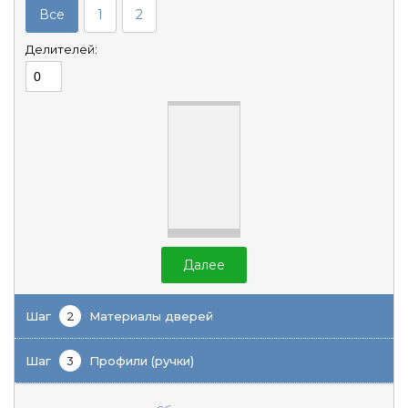
Все
1
2
Делителей:
Далее
Шаг
2
Материалы дверей
Шаг
3
Профили (ручки)