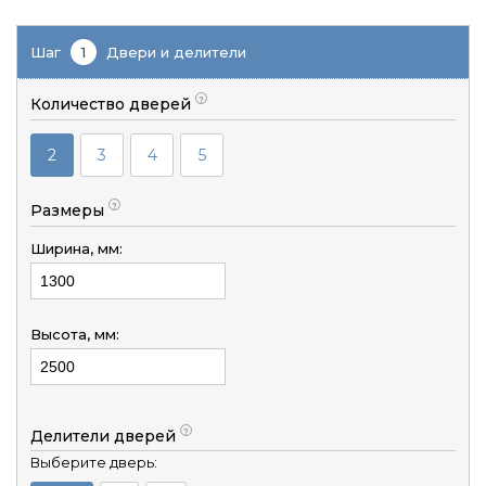
Шаг
1
Двери и делители
Количество дверей
?
2
3
4
5
Размеры
?
Ширина, мм:
Высота, мм:
Делители дверей
?
Выберите дверь: