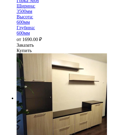
Горка №08
Ширина:
3500мм
Высота:
600мм
Глубина:
600мм
от
1690.00
₽
Заказать
Купить