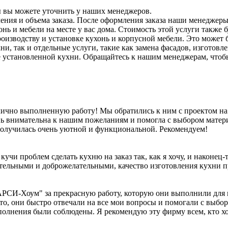
вы можете уточнить у наших менеджеров.
чения и объема заказа. После оформления заказа наши менеджеры
нь и мебели на месте у вас дома. Стоимость этой услуги также 
оизводству и установке кухонь и корпусной мебели. Это может 
ни, так и отдельные услуги, такие как замена фасадов, изготов
же установленной кухни. Обращайтесь к нашим менеджерам, что
чно выполненную работу! Мы обратились к ним с проектом на 
 внимательна к нашим пожеланиям и помогла с выбором матери
 получилась очень уютной и функциональной. Рекомендуем!
кучи проблем сделать кухню на заказ так, как я хочу, и наконец-
ельными и доброжелательными, качество изготовления кухни п
РСИ-Хоум" за прекрасную работу, которую они выполнили для ме
то, они быстро отвечали на все мои вопросы и помогали с выбор
полнения были соблюдены. Я рекомендую эту фирму всем, кто хо