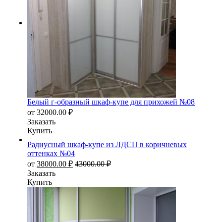
Белый г-образный шкаф-купе для прихожей №08
от
32000.00
₽
Заказать
Купить
Радиусный шкаф-купе из ЛДСП в коричневых
оттенках №04
от
38000.00
₽
43000.00
₽
Заказать
Купить