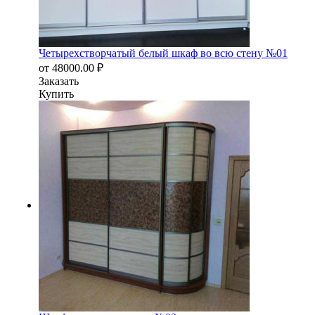
Четырехстворчатый белый шкаф во всю стену №01
от
48000.00
₽
Заказать
Купить