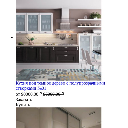
Кухня под темное дерево с полупрозрачными
створками №01
от
90000.00
₽
96000.00
₽
Заказать
Купить