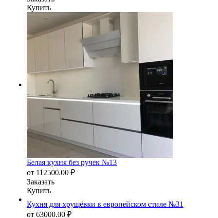
Купить
Белая кухня без ручек №13
от
112500.00
₽
Заказать
Купить
Кухня для хрущёвки в европейском стиле №31
от
63000.00
₽