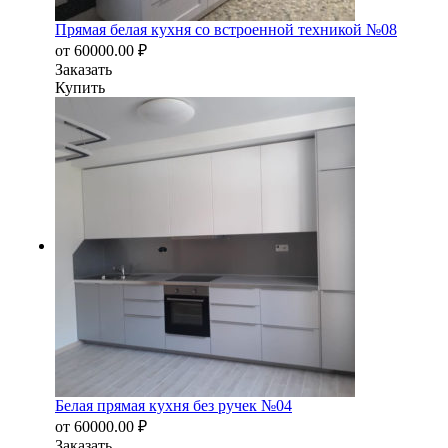
Прямая белая кухня со встроенной техникой №08
от
60000.00
₽
Заказать
Купить
Белая прямая кухня без ручек №04
от
60000.00
₽
Заказать