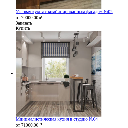
Угловая кухня с комбинированным фасадом №05
от
79000.00
₽
Заказать
Купить
Минималистическая кухня в студию №04
от
71000.00
₽