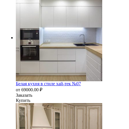
Белая кухня в стиле хай-тек №07
от
69000.00
₽
Заказать
Купить