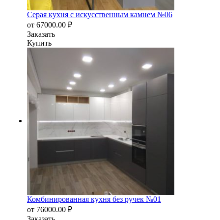
Серая кухня с искусственным камнем №06
от
67000.00
₽
Заказать
Купить
Комбинированная кухня без ручек №01
от
76000.00
₽
Заказать