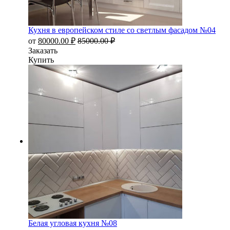
Кухня в европейском стиле со светлым фасадом №04
от
80000.00
₽
85000.00
₽
Заказать
Купить
Белая угловая кухня №08