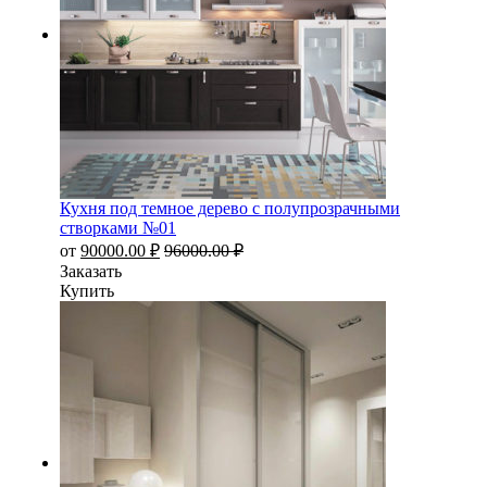
Кухня под темное дерево с полупрозрачными
створками №01
от
90000.00
₽
96000.00
₽
Заказать
Купить