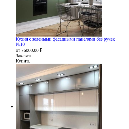
Кухня с зелеными фасадными панелями без ручек
№10
от
76000.00
₽
Заказать
Купить