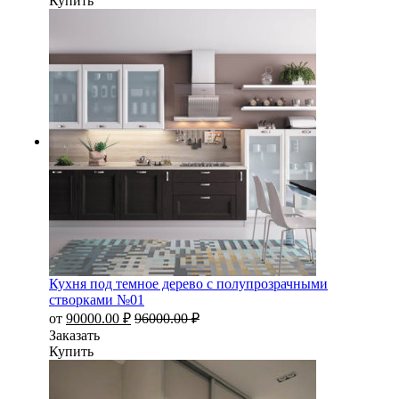
Купить
Кухня под темное дерево с полупрозрачными
створками №01
от
90000.00
₽
96000.00
₽
Заказать
Купить