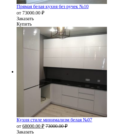
Прямая белая кухня без ручек №10
от
73000.00
₽
Заказать
Купить
Кухня стиле минимализм белая №07
от
68000.00
₽
73000.00
₽
Заказать