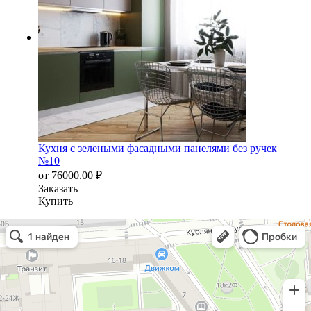
Кухня с зелеными фасадными панелями без ручек
№10
от
76000.00
₽
Заказать
Купить