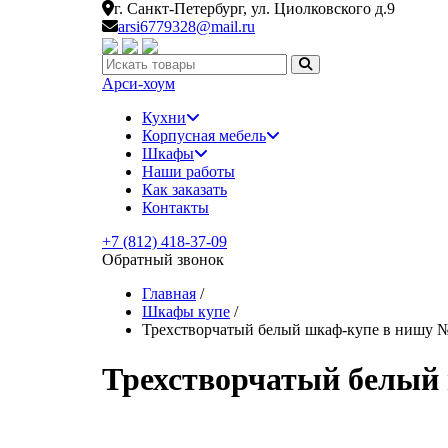
г. Санкт-Петербург,
ул. Циолковского д.9
arsi6779328@mail.ru
Искать:
Арси-
хоум
Кухни
Корпусная мебель
Шкафы
Наши работы
Как заказать
Контакты
+7 (812) 418-37-09
Обратный звонок
Главная
/
Шкафы купе
/
Трехстворчатый белый шкаф-купе в нишу 
Трехстворчатый белый