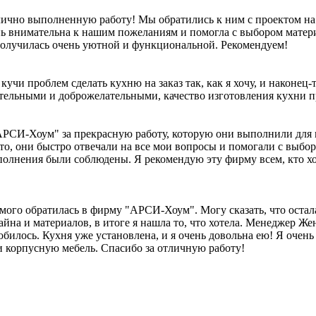
чно выполненную работу! Мы обратились к ним с проектом на 
 внимательна к нашим пожеланиям и помогла с выбором матери
 получилась очень уютной и функциональной. Рекомендуем!
кучи проблем сделать кухню на заказ так, как я хочу, и наконец-
ельными и доброжелательными, качество изготовления кухни п
РСИ-Хоум" за прекрасную работу, которую они выполнили для ме
то, они быстро отвечали на все мои вопросы и помогали с выбор
полнения были соблюдены. Я рекомендую эту фирму всем, кто хо
мого обратилась в фирму "АРСИ-Хоум". Могу сказать, что остал
йна и материалов, в итоге я нашла то, что хотела. Менеджер Ж
добилось. Кухня уже установлена, и я очень довольна ею! Я оче
и корпусную мебель. Спасибо за отличную работу!