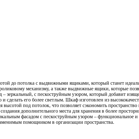
той до потолка с выдвижными ящиками, который станет идеаль
роликовому механизму, а также выдвижные ящики, которые позв
д – зеркальный, с пескоструйным узором, который добавит изяще
 и сделать его более светлым. Шкаф изготовлен из высококачес
я высотой под потолок, что позволяет сэкономить пространство 
 создания дополнительного места для хранения в более простор
кальным фасадом с пескоструйным узором – функциональное и 
заменимым помощником в организации пространства.