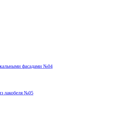
ркальными фасадами №04
из лакобеля №05