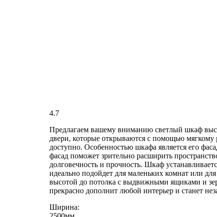
4.7
Предлагаем вашему вниманию светлый шкаф высо
двери, которые открываются с помощью мягкому 
доступно. Особенностью шкафа является его фаса
фасад поможет зрительно расширить пространство
долговечность и прочность. Шкаф устанавливаетс
идеально подойдет для маленьких комнат или для
высотой до потолка с выдвижными ящиками и зер
прекрасно дополнит любой интерьер и станет не
Ширина:
2500мм