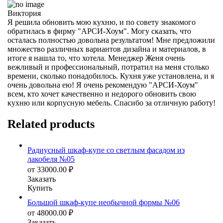
Виктория
Я решила обновить мою кухню, и по совету знакомого
обратилась в фирму "АРСИ-Хоум". Могу сказать, что
осталась полностью довольна результатом! Мне предложили
множество различных вариантов дизайна и материалов, в
итоге я нашла то, что хотела. Менеджер Женя очень
вежливый и профессиональный, потратил на меня столько
времени, сколько понадобилось. Кухня уже установлена, и я
очень довольна ею! Я очень рекомендую "АРСИ-Хоум"
всем, кто хочет качественно и недорого обновить свою
кухню или корпусную мебель. Спасибо за отличную работу!
Related products
Радиусный шкаф-купе со светлым фасадом из
лакобеля №05
от
33000.00
₽
Заказать
Купить
Большой шкаф-купе необычной формы №06
от
48000.00
₽
Заказать