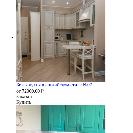
Белая кухня в английском стиле №07
от
72000.00
₽
Заказать
Купить