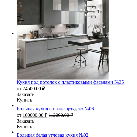
Кухня под потолок с пластиковыми фасадами №35
от
74500.00
₽
Заказать
Купить
Большая кухня в стиле арт-деко №06
от
100000.00
₽
112000.00
₽
Заказать
Купить
Большая белая угловая кухня №02