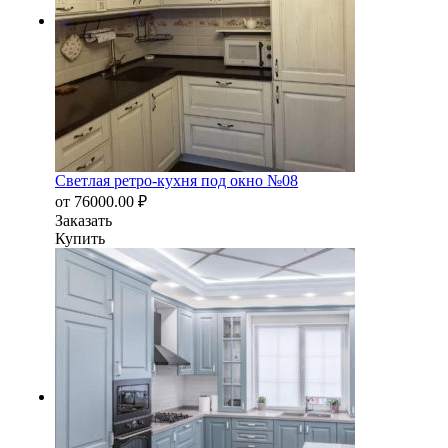
Светлая ретро-кухня под окно №08
от
76000.00
₽
Заказать
Купить