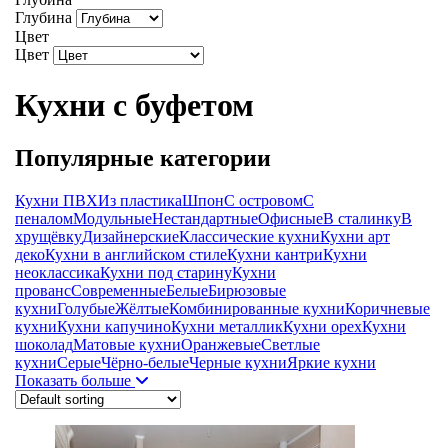
Глубина
Цвет
Цвет
Кухни с буфетом
Популярные категории
Кухни ПВХ
Из пластика
Шпон
С островом
С
пеналом
Модульные
Нестандартные
Офисные
В сталинку
В
хрущёвку
Дизайнерские
Классические кухни
Кухни арт
деко
Кухни в английском стиле
Кухни кантри
Кухни
неоклассика
Кухни под старину
Кухни
прованс
Современные
Белые
Бирюзовые
кухни
Голубые
Жёлтые
Комбинированные кухни
Коричневые
кухни
Кухни капучино
Кухни металлик
Кухни орех
Кухни
шоколад
Матовые кухни
Оранжевые
Светлые
кухни
Серые
Чёрно-белые
Черные кухни
Яркие кухни
Показать больше