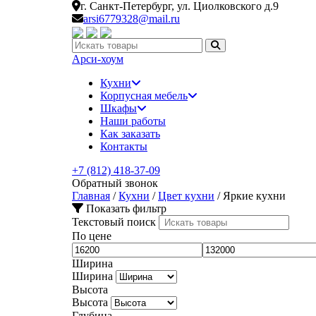
г. Санкт-Петербург,
ул. Циолковского д.9
arsi6779328@mail.ru
Искать:
Арси-
хоум
Кухни
Корпусная мебель
Шкафы
Наши работы
Как заказать
Контакты
+7 (812) 418-37-09
Обратный звонок
Главная
/
Кухни
/
Цвет кухни
/
Яркие кухни
Показать фильтр
Текстовый поиск
По цене
Ширина
Ширина
Высота
Высота
Глубина