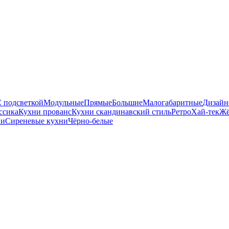
 подсветкой
Модульные
Прямые
Большие
Малогабаритные
Дизайн
ссика
Кухни прованс
Кухни скандинавский стиль
Ретро
Хай-тек
Жё
ни
Сиреневые кухни
Чёрно-белые