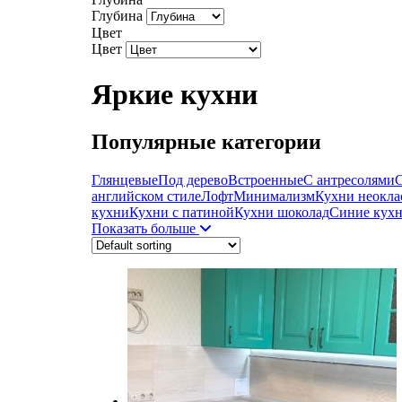
Глубина
Цвет
Цвет
Яркие кухни
Популярные категории
Глянцевые
Под дерево
Встроенные
С антресолями
С
английском стиле
Лофт
Минимализм
Кухни неокла
кухни
Кухни с патиной
Кухни шоколад
Синие кух
Показать больше