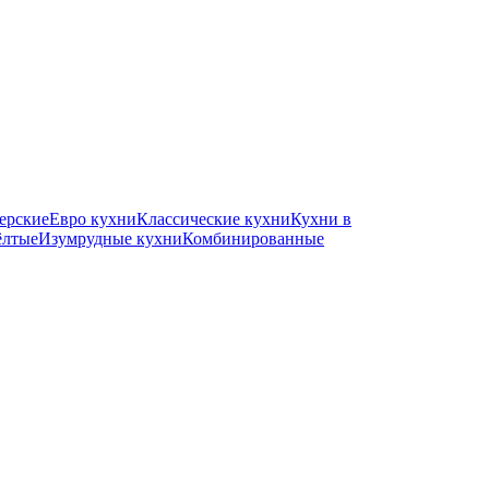
ерские
Евро кухни
Классические кухни
Кухни в
лтые
Изумрудные кухни
Комбинированные