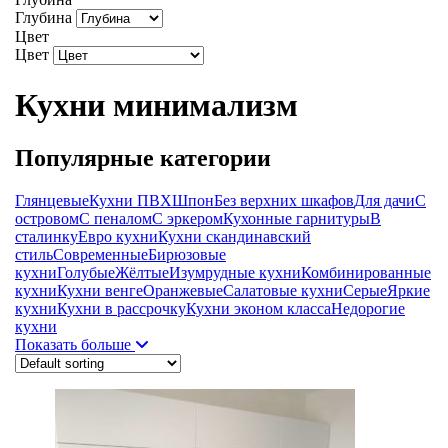
Глубина
Цвет
Цвет
Кухни минимализм
Популярные категории
Глянцевые
Кухни ПВХ
Шпон
Без верхних шкафов
Для дачи
С
островом
С пеналом
С эркером
Кухонные гарнитуры
В
сталинку
Евро кухни
Кухни скандинавский
стиль
Современные
Бирюзовые
кухни
Голубые
Жёлтые
Изумрудные кухни
Комбинированные
кухни
Кухни венге
Оранжевые
Салатовые кухни
Серые
Яркие
кухни
Кухни в рассрочку
Кухни эконом класса
Недорогие
кухни
Показать больше