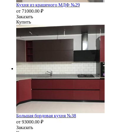
Кухня из крашеного МДФ №29
от
71000.00
₽
Заказать
Купить
Большая бордовая кухня №38
от
93000.00
₽
Заказать