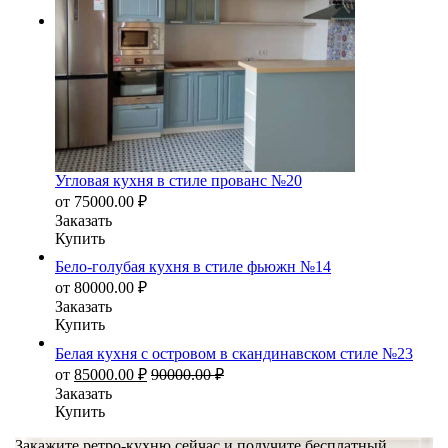
Угловая кухня в стиле прованс №20
от
75000.00
₽
Заказать
Купить
Бело-голубая кухня в стиле фьюжн №14
от
80000.00
₽
Заказать
Купить
Белая кухня с островом в скандинавском стиле №23
от
85000.00
₽
90000.00
₽
Заказать
Купить
Закажите ретро-кухню сейчас и получите бесплатный