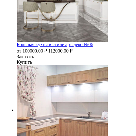
Большая кухня в стиле арт-деко №06
от
100000.00
₽
112000.00
₽
Заказать
Купить