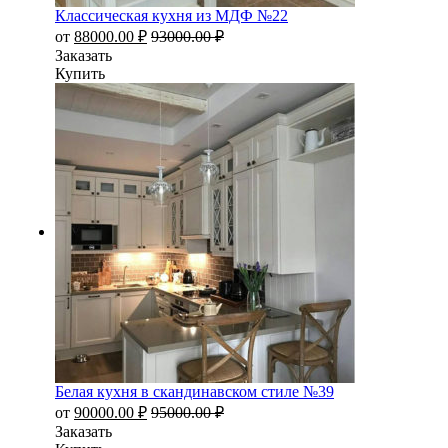
Классическая кухня из МДФ №22
от
88000.00
₽
93000.00
₽
Заказать
Купить
Белая кухня в скандинавском стиле №39
от
90000.00
₽
95000.00
₽
Заказать