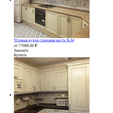
Угловая кухня слоновая кость №34
от
77000.00
₽
Заказать
Купить