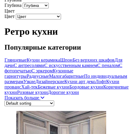
Глубина
Цвет
Цвет
Ретро кухни
Популярные категории
Глянцевые
Кухни керамика
Шпон
Без верхних шкафов
Для
дачи
С антресолями
С искусственным камнем
С пеналом
С
фотопечатью
С эркером
Кухонные
гарнитуры
Радиусные
Малогабаритные
По индивидуальным
размерам
Узкие
Дизайнерские
Кухни арт деко
Лофт
Кухни
прованс
Хай-тек
Бежевые кухни
Бордовые кухни
Коричневые
кухни
Розовые кухни
Дорогие кухни
Показать больше