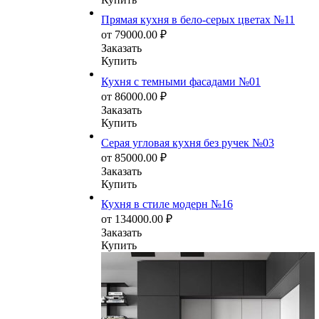
Прямая кухня в бело-серых цветах №11
от
79000.00
₽
Заказать
Купить
Кухня с темными фасадами №01
от
86000.00
₽
Заказать
Купить
Серая угловая кухня без ручек №03
от
85000.00
₽
Заказать
Купить
Кухня в стиле модерн №16
от
134000.00
₽
Заказать
Купить