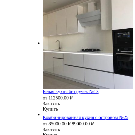
Белая кухня без ручек №13
от
112500.00
₽
Заказать
Купить
Комбинированная кухня с островом №25
от
85000.00
₽
89000.00
₽
Заказать
Купить