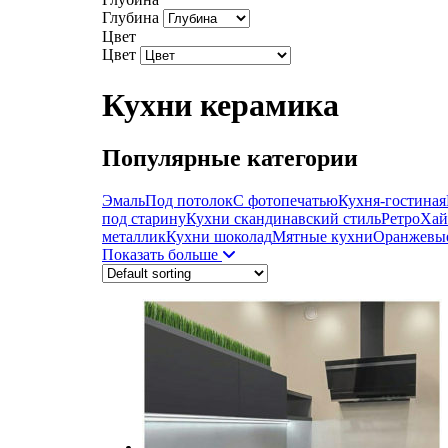
Глубина
Цвет
Цвет
Кухни керамика
Популярные категории
Эмаль
Под потолок
С фотопечатью
Кухня-гостиная
под старину
Кухни скандинавский стиль
Ретро
Хай
металлик
Кухни шоколад
Мятные кухни
Оранжевы
Показать больше