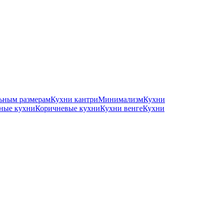
ьным размерам
Кухни кантри
Минимализм
Кухни
ные кухни
Коричневые кухни
Кухни венге
Кухни