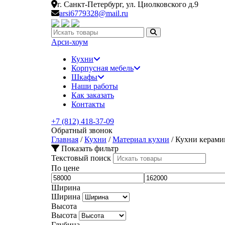
г. Санкт-Петербург,
ул. Циолковского д.9
arsi6779328@mail.ru
Искать:
Арси-
хоум
Кухни
Корпусная мебель
Шкафы
Наши работы
Как заказать
Контакты
+7 (812) 418-37-09
Обратный звонок
Главная
/
Кухни
/
Материал кухни
/
Кухни керами
Показать фильтр
Текстовый поиск
По цене
Ширина
Ширина
Высота
Высота
Глубина