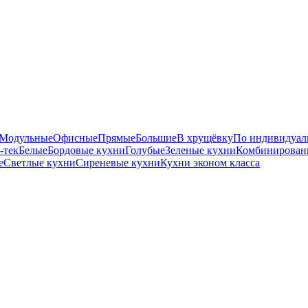
Модульные
Офисные
Прямые
Большие
В хрущёвку
По индивидуал
-тек
Белые
Бордовые кухни
Голубые
Зеленые кухни
Комбинирован
е
Светлые кухни
Сиреневые кухни
Кухни эконом класса