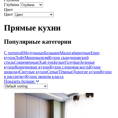
Глубина
Цвет
Цвет
Прямые кухни
Популярные категории
С патиной
Модульные
Большие
Малогабаритные
Евро
кухни
Лофт
Минимализм
Кухни скандинавский
стиль
Современные
Хай-тек
Белые
Голубые
Зеленые
кухни
Коричневые кухни
Кухни слоновая кость
Кухни
шоколад
Светлые кухни
Серые
Тёмные
Дорогие кухни
Кухни
в рассрочку
Кухни эконом класса
Показать больше