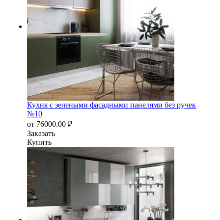
Кухня с зелеными фасадными панелями без ручек
№10
от
76000.00
₽
Заказать
Купить