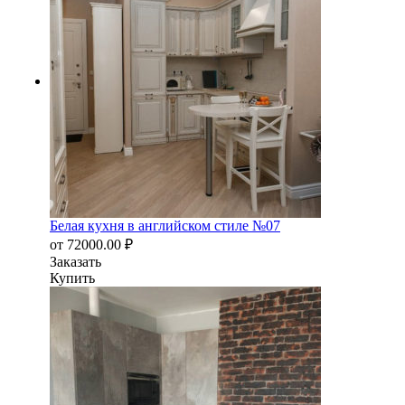
Белая кухня в английском стиле №07
от
72000.00
₽
Заказать
Купить