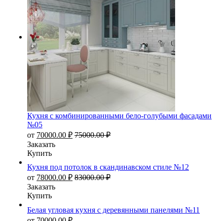
Кухня с комбинированными бело-голубыми фасадами
№05
от
70000.00
₽
75000.00
₽
Заказать
Купить
Кухня под потолок в скандинавском стиле №12
от
78000.00
₽
83000.00
₽
Заказать
Купить
Белая угловая кухня с деревянными панелями №11
от
70000.00
₽