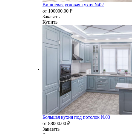
Вишневая угловая кухня №02
от
100000.00
₽
Заказать
Купить
Большая кухня под потолок №03
от
88000.00
₽
Заказать