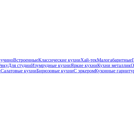
пучино
Встроенные
Классические кухни
Хай-тек
Малогабаритные
ёвку
Для студии
Изумрудные кухни
Яркие кухни
Кухни металлик
О
и
Салатовые кухни
Бирюзовые кухни
С эркером
Кухонные гарниту