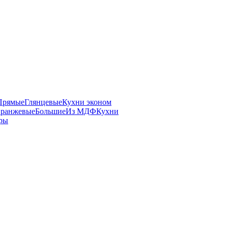
Прямые
Глянцевые
Кухни эконом
ранжевые
Большие
Из МДФ
Кухни
ры