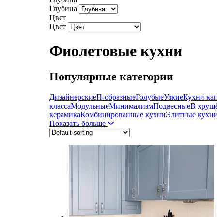
Глубина
Цвет
Цвет
Фиолетовые кухни
Популярные категории
Дизайнерские
П-образные
Голубые
Узкие
Кухни ка
класса
Модульные
Минимализм
Подвесные
В хрущ
керамика
Комбинированные кухни
Элитные кухн
Показать больше