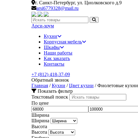
г. Санкт-Петербург,
ул. Циолковского д.9
arsi6779328@mail.ru
Искать:
Арси-
хоум
Кухни
Корпусная мебель
Шкафы
Наши работы
Как заказать
Контакты
+7 (812) 418-37-09
Обратный звонок
Главная
/
Кухни
/
Цвет кухни
/
Фиолетовые кухни
Показать фильтр
Текстовый поиск
По цене
Ширина
Ширина
Высота
Высота
Глубина