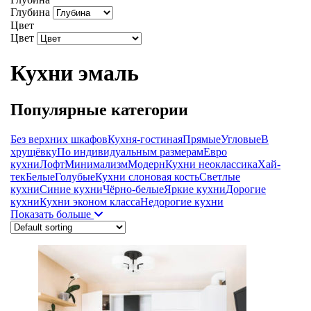
Глубина
Цвет
Цвет
Кухни эмаль
Популярные категории
Без верхних шкафов
Кухня-гостиная
Прямые
Угловые
В
хрущёвку
По индивидуальным размерам
Евро
кухни
Лофт
Минимализм
Модерн
Кухни неоклассика
Хай-
тек
Белые
Голубые
Кухни слоновая кость
Светлые
кухни
Синие кухни
Чёрно-белые
Яркие кухни
Дорогие
кухни
Кухни эконом класса
Недорогие кухни
Показать больше