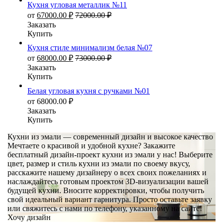
Кухня угловая металлик №11
от
67000.00
₽
72000.00
₽
Заказать
Купить
Кухня стиле минимализм белая №07
от
68000.00
₽
73000.00
₽
Заказать
Купить
Белая угловая кухня с ручками №01
от
68000.00
₽
Заказать
Купить
Кухни из эмали — современный дизайн и высокое качество
Мечтаете о красивой и удобной кухне? Закажите
бесплатный дизайн-проект кухни из эмали у нас! Выберите
цвет, размер и стиль кухни из эмали по своему вкусу,
расскажите нашему дизайнеру о всех своих пожеланиях и
наслаждайтесь готовым проектом 3D-визуализации вашей
будущей кухни. Вносите корректировки, чтобы получить
свой идеальный вариант гарнитура. Просто оставьте заявку
или свяжитесь с нами по телефону, указанному на сайте!
Хочу дизайн