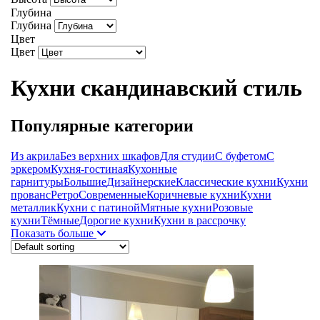
Глубина
Глубина
Цвет
Цвет
Кухни скандинавский стиль
Популярные категории
Из акрила
Без верхних шкафов
Для студии
С буфетом
С
эркером
Кухня-гостиная
Кухонные
гарнитуры
Большие
Дизайнерские
Классические кухни
Кухни
прованс
Ретро
Современные
Коричневые кухни
Кухни
металлик
Кухни с патиной
Мятные кухни
Розовые
кухни
Тёмные
Дорогие кухни
Кухни в рассрочку
Показать больше