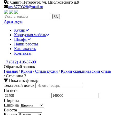
г. Санкт-Петербург,
ул. Циолковского д.9
arsi6779328@mail.ru
Искать:
Арси-
хоум
Кухни
Корпусная мебель
Шкафы
Наши работы
Как заказать
Контакты
+7 (812) 418-37-09
Обратный звонок
Главная
/
Кухни
/
Стиль кухни
/
Кухни скандинавский стиль
/
Страница 3
Показать фильтр
Текстовый поиск
По цене
Ширина
Ширина
Высота
Высота