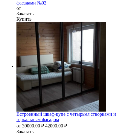
фасадами №02
от
Заказать
Купить
Встроенный шкаф-купе с четырьмя створками и
зеркальным фасадом
от
39000.00
₽
42000.00
₽
Заказать