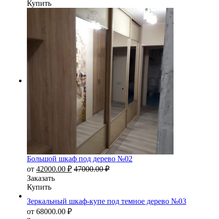
Купить
Большой шкаф под дерево №02
от
42000.00
₽
47000.00
₽
Заказать
Купить
Зеркальный шкаф-купе под темное дерево №03
от
68000.00
₽