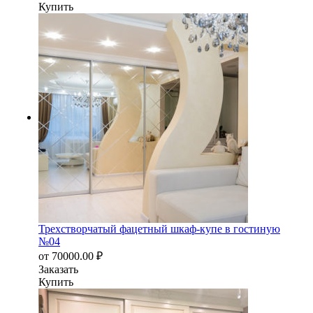
Купить
Трехстворчатый фацетный шкаф-купе в гостиную
№04
от
70000.00
₽
Заказать
Купить