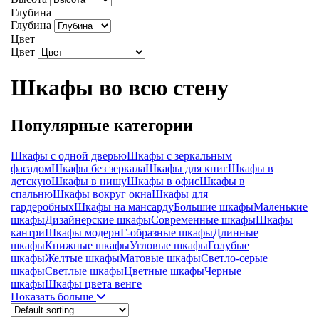
Глубина
Глубина
Цвет
Цвет
Шкафы во всю стену
Популярные категории
Шкафы с одной дверью
Шкафы с зеркальным
фасадом
Шкафы без зеркала
Шкафы для книг
Шкафы в
детскую
Шкафы в нишу
Шкафы в офис
Шкафы в
спальню
Шкафы вокруг окна
Шкафы для
гардеробных
Шкафы на мансарду
Большие шкафы
Маленькие
шкафы
Дизайнерские шкафы
Современные шкафы
Шкафы
кантри
Шкафы модерн
Г-образные шкафы
Длинные
шкафы
Книжные шкафы
Угловые шкафы
Голубые
шкафы
Желтые шкафы
Матовые шкафы
Светло-серые
шкафы
Светлые шкафы
Цветные шкафы
Черные
шкафы
Шкафы цвета венге
Показать больше