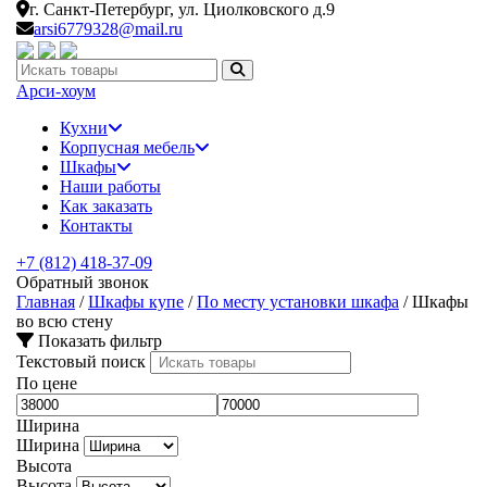
г. Санкт-Петербург,
ул. Циолковского д.9
arsi6779328@mail.ru
Искать:
Арси-
хоум
Кухни
Корпусная мебель
Шкафы
Наши работы
Как заказать
Контакты
+7 (812) 418-37-09
Обратный звонок
Главная
/
Шкафы купе
/
По месту установки шкафа
/
Шкафы
во всю стену
Показать фильтр
Текстовый поиск
По цене
Ширина
Ширина
Высота
Высота