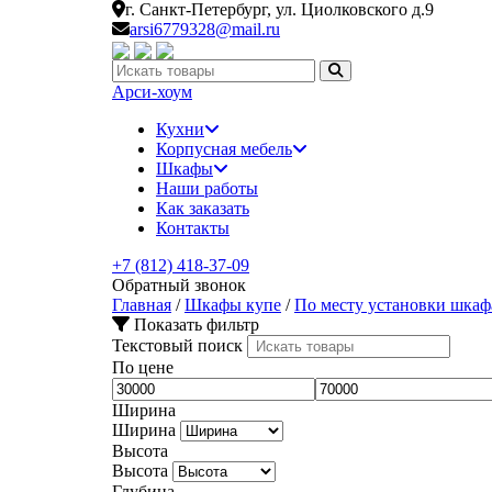
г. Санкт-Петербург,
ул. Циолковского д.9
arsi6779328@mail.ru
Искать:
Арси-
хоум
Кухни
Корпусная мебель
Шкафы
Наши работы
Как заказать
Контакты
+7 (812) 418-37-09
Обратный звонок
Главная
/
Шкафы купе
/
По месту установки шкаф
Показать фильтр
Текстовый поиск
По цене
Ширина
Ширина
Высота
Высота
Глубина