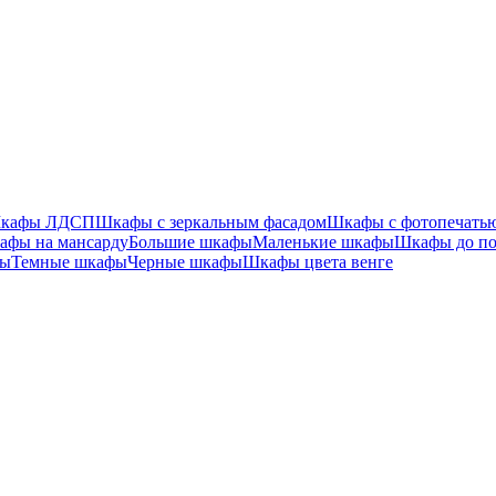
кафы ЛДСП
Шкафы с зеркальным фасадом
Шкафы с фотопечать
афы на мансарду
Большие шкафы
Маленькие шкафы
Шкафы до по
фы
Темные шкафы
Черные шкафы
Шкафы цвета венге