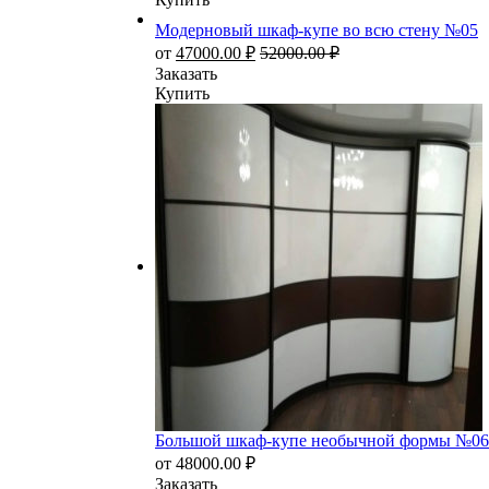
Модерновый шкаф-купе во всю стену №05
от
47000.00
₽
52000.00
₽
Заказать
Купить
Большой шкаф-купе необычной формы №06
от
48000.00
₽
Заказать