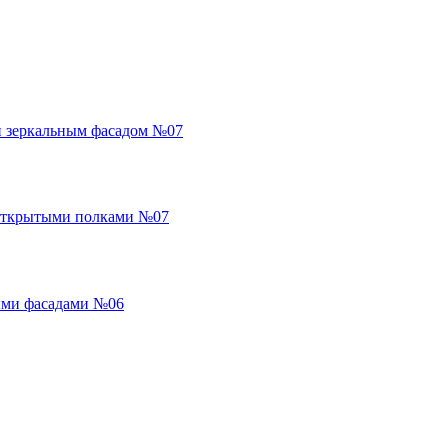
и зеркальным фасадом №07
открытыми полками №07
ыми фасадами №06