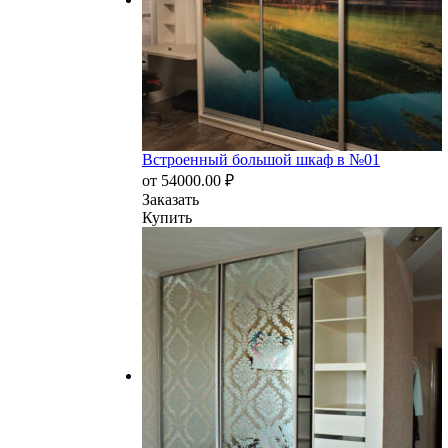
Встроенный большой шкаф в №01
от
54000.00
₽
Заказать
Купить