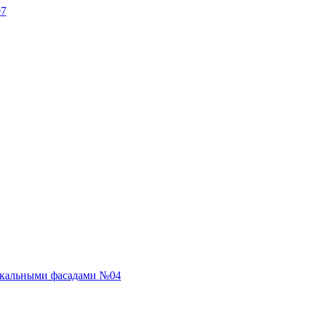
07
ркальными фасадами №04