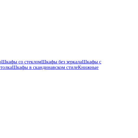
ю
Шкафы со стеклом
Шкафы без зеркала
Шкафы с
толка
Шкафы в скандинавском стиле
Книжные