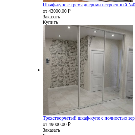
Шкаф-купе с тремя дверьми встроенный №
от
43000.00
₽
Заказать
Купить
Трехстворчатый шкаф-купе с полностью зе
от
49000.00
₽
Заказать