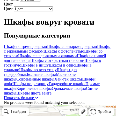
Цвет
Цвет
Шкафы вокруг кровати
Популярные категории
Шкафы с тремя дверьми
Шкафы с четырьмя дверьми
Шкафы
с зеркальным фасадом
Шкафы с фотопечатью
Шкафы со
стеклом
Шкафы с выдвижными ящиками
Шкафы с нишей
для телевизора
Шкафы с открытыми полками
Шкафы в
гостиную
Шкафы в нишу
Шкафы в офис
Шкафы в
спальню
Шкафы во всю стену
Шкафы для
гардеробных
Большие шкафы
Маленькие
шкафы
Современные шкафы
Хай-тек шкафы
Шкафы
лофт
Шкафы под старину
Гардеробные шкафы
Прямые
шкафы
Коричневые шкафы
Оранжевые шкафы
Синие
шкафы
Шкафы цвета венге
Показать больше
No products were found matching your selection.