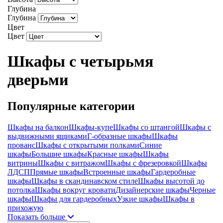
Глубина
Глубина
Цвет
Цвет
Шкафы с четырьмя
дверьми
Популярные категории
Шкафы на балкон
Шкафы-купе
Шкафы со штангой
Шкафы с
выдвижными ящиками
Г-образные шкафы
Шкафы
прованс
Шкафы с открытыми полками
Синие
шкафы
Большие шкафы
Красные шкафы
Шкафы
витрины
Шкафы с витражом
Шкафы с фрезеровкой
Шкафы
ЛДСП
Прямые шкафы
Встроенные шкафы
Гардеробные
шкафы
Шкафы в скандинавском стиле
Шкафы высотой до
потолка
Шкафы вокруг кровати
Дизайнерские шкафы
Черные
шкафы
Шкафы для гардеробных
Узкие шкафы
Шкафы в
прихожую
Показать больше