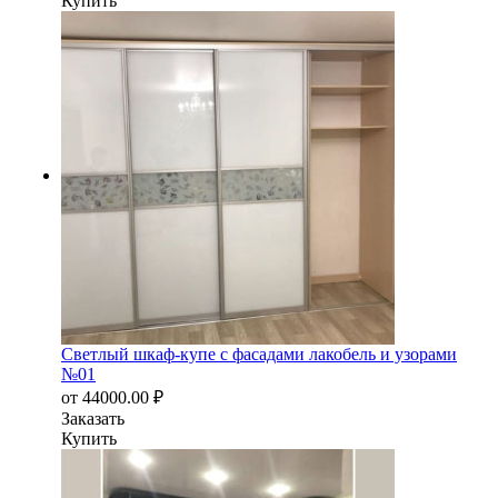
Купить
Светлый шкаф-купе с фасадами лакобель и узорами
№01
от
44000.00
₽
Заказать
Купить