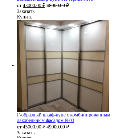
от
43000.00
₽
48000.00
₽
Заказать
Купить
Г-образный шкаф-купе с комбинированным
лакобельным фасадом №03
от
45000.00
₽
49000.00
₽
Заказать