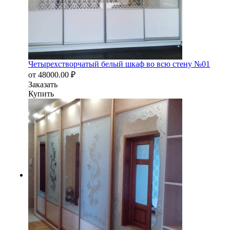
Четырехстворчатый белый шкаф во всю стену №01
от
48000.00
₽
Заказать
Купить