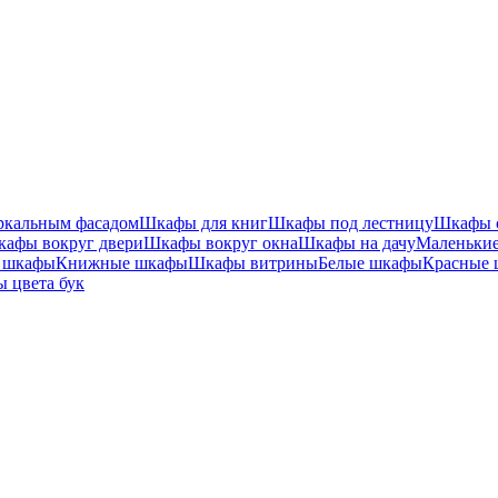
ркальным фасадом
Шкафы для книг
Шкафы под лестницу
Шкафы с
афы вокруг двери
Шкафы вокруг окна
Шкафы на дачу
Маленьки
 шкафы
Книжные шкафы
Шкафы витрины
Белые шкафы
Красные
 цвета бук