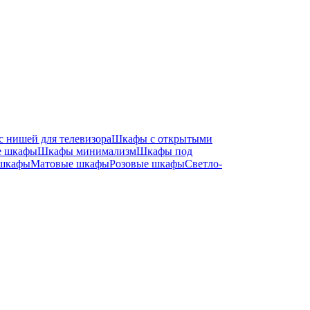
 нишей для телевизора
Шкафы с открытыми
е шкафы
Шкафы минимализм
Шкафы под
 шкафы
Матовые шкафы
Розовые шкафы
Светло-