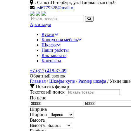
г. Санкт-Петербург,
ул. Циолковского д.9
arsi6779328@mail.ru
Искать:
Арси-
хоум
Кухни
Корпусная мебель
Шкафы
Наши работы
Как заказать
Контакты
+7 (812) 418-37-09
Обратный звонок
Главная
/
Шкафы купе
/
Размер шкафа
/
Узкие шк
Показать фильтр
Текстовый поиск
По цене
Ширина
Ширина
Высота
Высота
Глубина