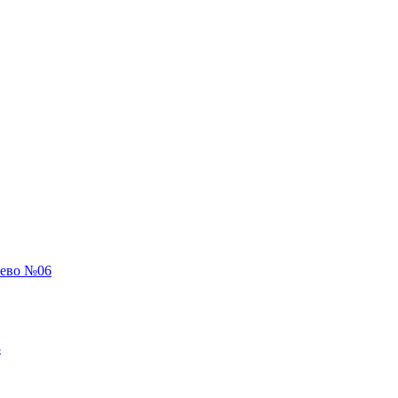
рево №06
3