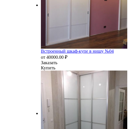
Встроенный шкаф-купе в нишу №04
от
40000.00
₽
Заказать
Купить