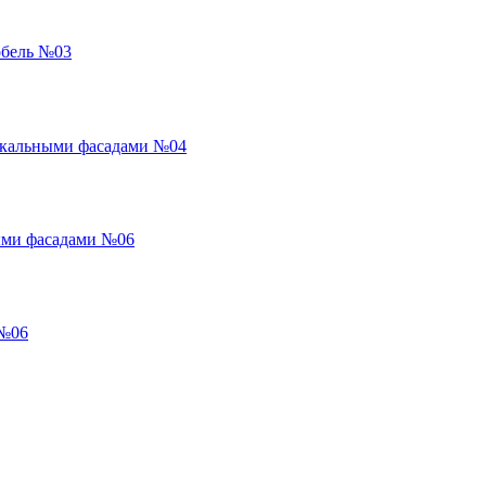
обель №03
ркальными фасадами №04
ыми фасадами №06
 №06