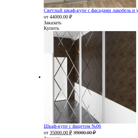
Светлый шкаф-купе с фасадами лакобель и
от
44000.00
₽
Заказать
Купить
Шкаф-купе с фацетом №06
от
35000.00
₽
39000.00
₽