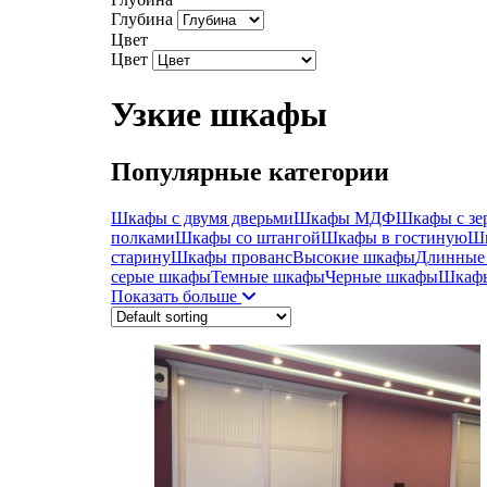
Глубина
Цвет
Цвет
Узкие шкафы
Популярные категории
Шкафы с двумя дверьми
Шкафы МДФ
Шкафы с зе
полками
Шкафы со штангой
Шкафы в гостиную
Шк
старину
Шкафы прованс
Высокие шкафы
Длинные
серые шкафы
Темные шкафы
Черные шкафы
Шкафы
Показать больше