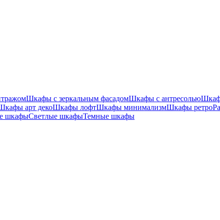
итражом
Шкафы с зеркальным фасадом
Шкафы с антресолью
Шкаф
Шкафы арт деко
Шкафы лофт
Шкафы минимализм
Шкафы ретро
Р
е шкафы
Светлые шкафы
Темные шкафы