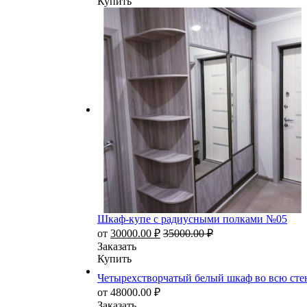
Купить
Шкаф-купе с радиусными полками №05
от
30000.00
₽
35000.00
₽
Заказать
Купить
Четырехстворчатый белый шкаф во всю ст
от
48000.00
₽
Заказать