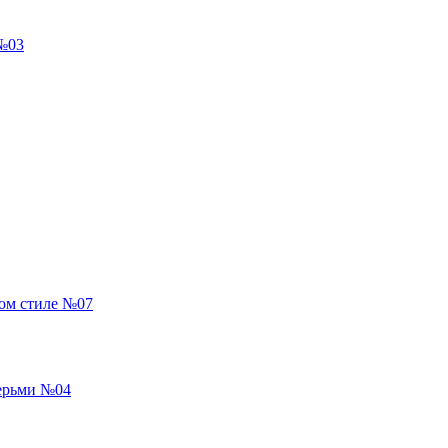
 №03
ом стиле №07
верьми №04