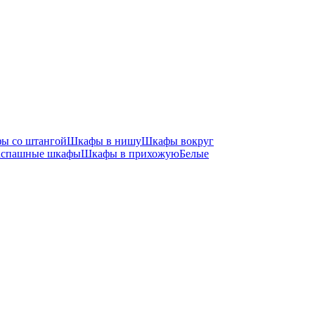
ы со штангой
Шкафы в нишу
Шкафы вокруг
аспашные шкафы
Шкафы в прихожую
Белые