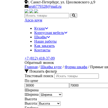
г. Санкт-Петербург,
ул. Циолковского д.9
arsi6779328@mail.ru
Искать:
Арси-
хоум
Кухни
Корпусная мебель
Шкафы
Наши работы
Как заказать
Контакты
+7 (812) 418-37-09
Обратный звонок
Главная
/
Шкафы купе
/
Форма шкафа
/
Прямые ш
Показать фильтр
Текстовый поиск
По цене
Ширина
Ширина
Высота
Высота
Глубина