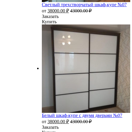
Светлый трехстворчатый шкаф-купе №07
от
38000.00
₽
43000.00
₽
Заказать
Купить
Белый шкаф-купе с двумя дверьми №07
от
38000.00
₽
43000.00
₽
Заказать