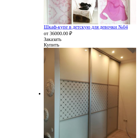
Шкаф-купе в детскую для девочки №04
от
36000.00
₽
Заказать
Купить