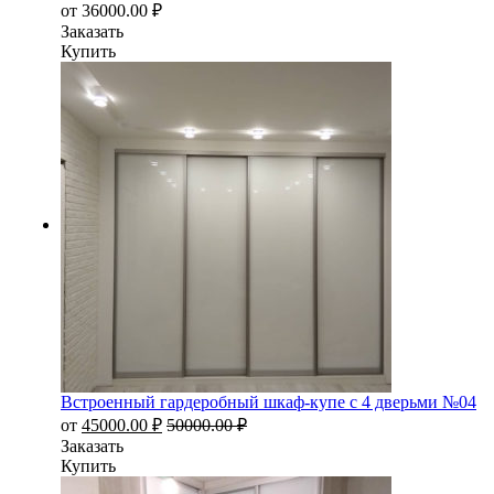
от
36000.00
₽
Заказать
Купить
Встроенный гардеробный шкаф-купе с 4 дверьми №04
от
45000.00
₽
50000.00
₽
Заказать
Купить