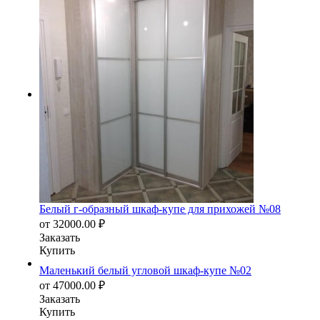
Белый г-образный шкаф-купе для прихожей №08
от
32000.00
₽
Заказать
Купить
Маленький белый угловой шкаф-купе №02
от
47000.00
₽
Заказать
Купить