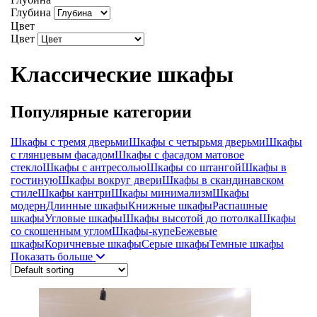
Глубина
Цвет
Цвет
Классические шкафы
Популярные категории
Шкафы с тремя дверьми
Шкафы с четырьмя дверьми
Шкафы
с глянцевым фасадом
Шкафы с фасадом матовое
стекло
Шкафы с антресолью
Шкафы со штангой
Шкафы в
гостиную
Шкафы вокруг двери
Шкафы в скандинавском
стиле
Шкафы кантри
Шкафы минимализм
Шкафы
модерн
Длинные шкафы
Книжные шкафы
Распашные
шкафы
Угловые шкафы
Шкафы высотой до потолка
Шкафы
со скошенным углом
Шкафы-купе
Бежевые
шкафы
Коричневые шкафы
Серые шкафы
Темные шкафы
Показать больше