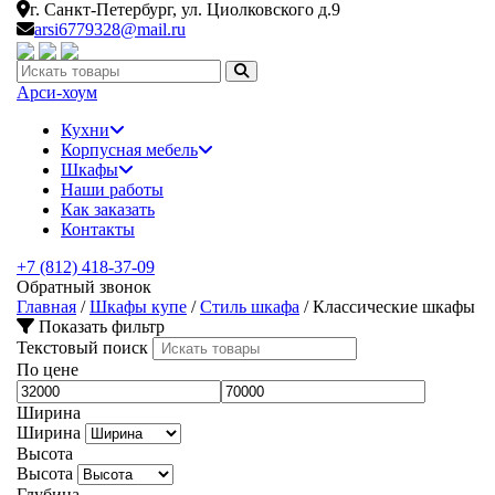
г. Санкт-Петербург,
ул. Циолковского д.9
arsi6779328@mail.ru
Искать:
Арси-
хоум
Кухни
Корпусная мебель
Шкафы
Наши работы
Как заказать
Контакты
+7 (812) 418-37-09
Обратный звонок
Главная
/
Шкафы купе
/
Стиль шкафа
/
Классические шкафы
Показать фильтр
Текстовый поиск
По цене
Ширина
Ширина
Высота
Высота
Глубина