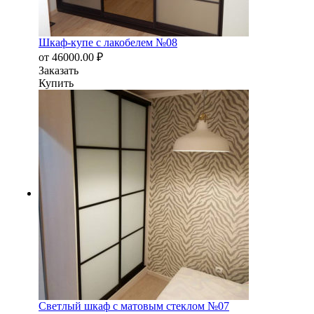
Шкаф-купе с лакобелем №08
от
46000.00
₽
Заказать
Купить
Светлый шкаф с матовым стеклом №07