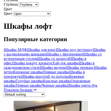
Глубина
Цвет
Цвет
Шкафы лофт
Популярные категории
Шкафы МДФ
Шкафы для книг
Шкафы под лестницу
Шкафы
с выдвижными ящиками
Шкафы с фрезеровкой
Шкафы со
встроенным столом
Шкафы со штангой
Шкафы в
офис
Шкафы вокруг кровати
Хай-тек шкафы
Шкафы в
скандинавском стиле
Шкафы модерн
Шкафы прованс
Шкафы
ретро
Книжные шкафы
Прямые шкафы
Шкафы в
прихожую
Шкафы высотой до потолка
Бежевые
шкафы
Голубые шкафы
Красные шкафы
Оранжевые
шкафы
Темные шкафы
Черные шкафы
Шкафы цвета бук
Показать больше