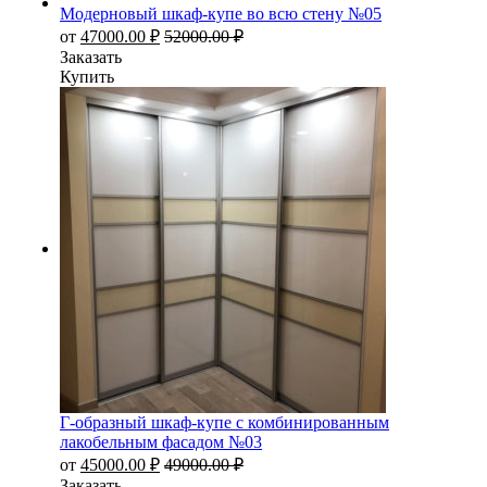
Модерновый шкаф-купе во всю стену №05
от
47000.00
₽
52000.00
₽
Заказать
Купить
Г-образный шкаф-купе с комбинированным
лакобельным фасадом №03
от
45000.00
₽
49000.00
₽
Заказать