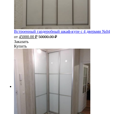
Встроенный гардеробный шкаф-купе с 4 дверьми №04
от
45000.00
₽
50000.00
₽
Заказать
Купить