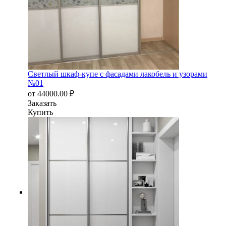
Светлый шкаф-купе с фасадами лакобель и узорами
№01
от
44000.00
₽
Заказать
Купить