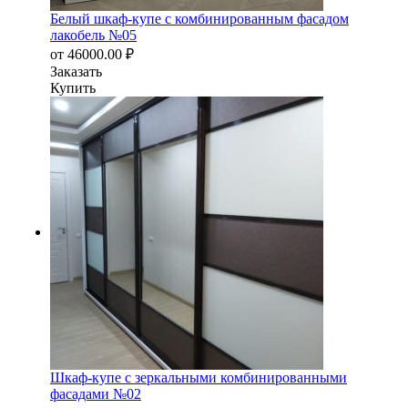
Белый шкаф-купе с комбинированным фасадом
лакобель №05
от
46000.00
₽
Заказать
Купить
Шкаф-купе с зеркальными комбинированными
фасадами №02