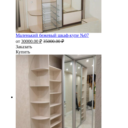
Маленький бежевый шкаф-купе №07
от
30000.00
₽
35000.00
₽
Заказать
Купить