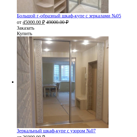
Большой г-образный шкаф-купе с зеркалами №05
от
45000.00
₽
49000.00
₽
Заказать
Купить
Зеркальный шкаф-купе с узором №07