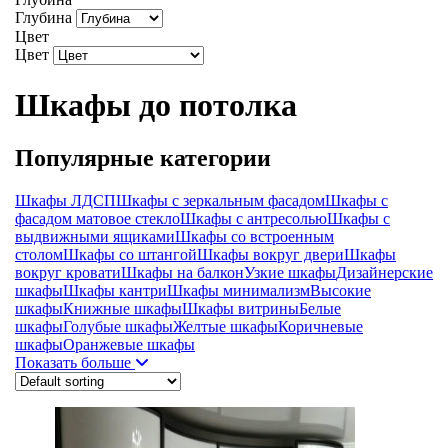
Глубина
Цвет
Цвет
Шкафы до потолка
Популярные категории
Шкафы ЛДСП
Шкафы с зеркальным фасадом
Шкафы с
фасадом матовое стекло
Шкафы с антресолью
Шкафы с
выдвижными ящиками
Шкафы со встроенным
столом
Шкафы со штангой
Шкафы вокруг двери
Шкафы
вокруг кровати
Шкафы на балкон
Узкие шкафы
Дизайнерские
шкафы
Шкафы кантри
Шкафы минимализм
Высокие
шкафы
Книжные шкафы
Шкафы витрины
Белые
шкафы
Голубые шкафы
Желтые шкафы
Коричневые
шкафы
Оранжевые шкафы
Показать больше