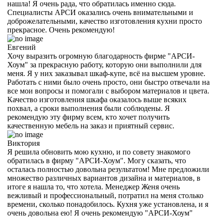
нашла! Я очень рада, что обратилась именно сюда.
Специалисты АРСИ оказались очень внимательными и
доброжелательными, качество изготовления кухни просто
прекрасное. Очень рекомендую!
Евгений
Хочу выразить огромную благодарность фирме "АРСИ-
Хоум" за прекрасную работу, которую они выполнили для
меня. Я у них заказывал шкаф-купе, всё на высшем уровне.
Работать с ними было очень просто, они быстро отвечали на
все мои вопросы и помогали с выбором материалов и цвета.
Качество изготовления шкафа оказалось выше всяких
похвал, а сроки выполнения были соблюдены. Я
рекомендую эту фирму всем, кто хочет получить
качественную мебель на заказ и приятный сервис.
Виктория
Я решила обновить мою кухню, и по совету знакомого
обратилась в фирму "АРСИ-Хоум". Могу сказать, что
осталась полностью довольна результатом! Мне предложили
множество различных вариантов дизайна и материалов, в
итоге я нашла то, что хотела. Менеджер Женя очень
вежливый и профессиональный, потратил на меня столько
времени, сколько понадобилось. Кухня уже установлена, и я
очень довольна ею! Я очень рекомендую "АРСИ-Хоум"