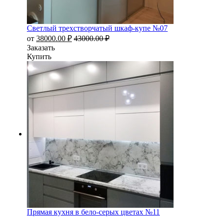
Светлый трехстворчатый шкаф-купе №07
от
38000.00
₽
43000.00
₽
Заказать
Купить
Прямая кухня в бело-серых цветах №11