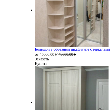
Большой г-образный шкаф-купе с зеркалам
от
45000.00
₽
49000.00
₽
Заказать
Купить