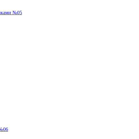
лками №05
 №06