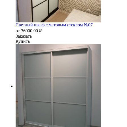
Светлый шкаф с матовым стеклом №07
от
36000.00
₽
Заказать
Купить