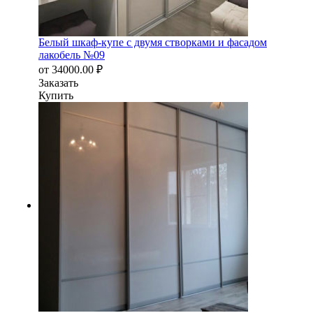
Белый шкаф-купе с двумя створками и фасадом
лакобель №09
от
34000.00
₽
Заказать
Купить