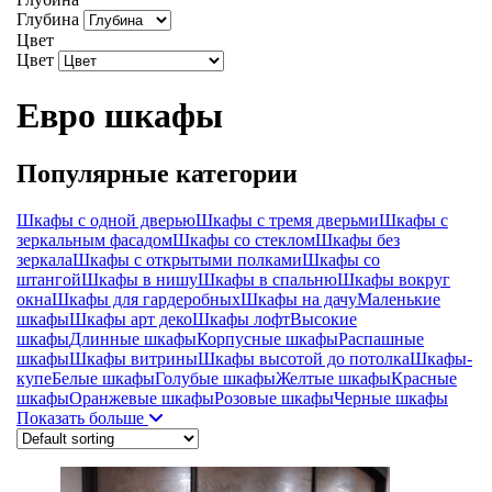
Глубина
Цвет
Цвет
Евро шкафы
Популярные категории
Шкафы с одной дверью
Шкафы с тремя дверьми
Шкафы с
зеркальным фасадом
Шкафы со стеклом
Шкафы без
зеркала
Шкафы с открытыми полками
Шкафы со
штангой
Шкафы в нишу
Шкафы в спальню
Шкафы вокруг
окна
Шкафы для гардеробных
Шкафы на дачу
Маленькие
шкафы
Шкафы арт деко
Шкафы лофт
Высокие
шкафы
Длинные шкафы
Корпусные шкафы
Распашные
шкафы
Шкафы витрины
Шкафы высотой до потолка
Шкафы-
купе
Белые шкафы
Голубые шкафы
Желтые шкафы
Красные
шкафы
Оранжевые шкафы
Розовые шкафы
Черные шкафы
Показать больше