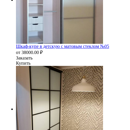
Шкаф-купе в детскую с матовым стеклом №05
от
38000.00
₽
Заказать
Купить